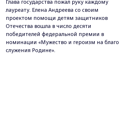
Глава государства пожал руку каждому
лауреату. Елена Андреева со своим
проектом помощи детям защитников
Отечества вошла в число десяти
победителей федеральной премии в
номинации «Мужество и героизм на благо
служения Родине».
Церемония вручения премии «Служение»
Max - канал Россия "ГТРК
прошла в рамках третьего Всероссийского
Владимир"
Главные новости города
муниципального форума «Малая Родина —
Владимира и региона.
сила России». Представители системы
местного самоуправления из нашего
региона не раз проходили в финал, но
впервые представитель Владимирской
области — в числе итоговых победителей в
номинации.