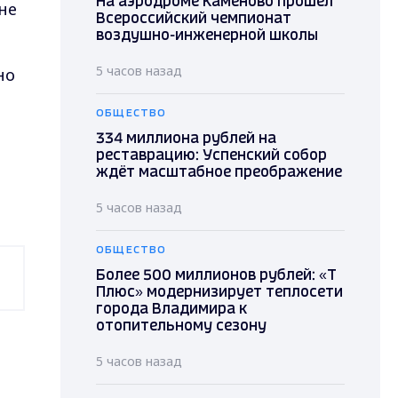
На аэродроме Каменово прошел
не
Всероссийский чемпионат
воздушно-инженерной школы
5 часов назад
но
ОБЩЕСТВО
334 миллиона рублей на
реставрацию: Успенский собор
ждёт масштабное преображение
5 часов назад
ОБЩЕСТВО
Более 500 миллионов рублей: «Т
Плюс» модернизирует теплосети
города Владимира к
отопительному сезону
5 часов назад