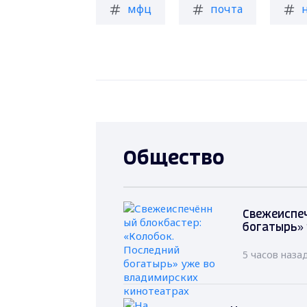
мфц
почта
Общество
Свежеиспеч
богатырь» 
5 часов наза