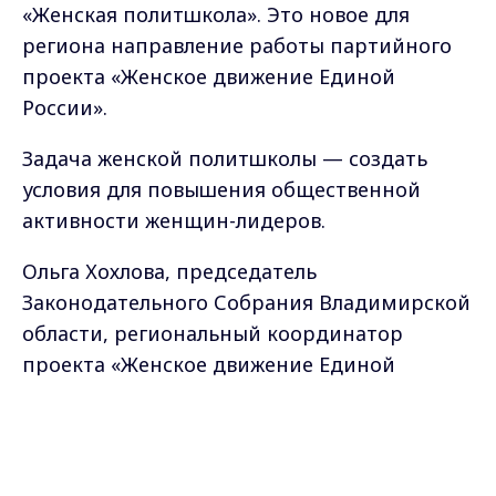
«Женская политшкола». Это новое для
региона направление работы партийного
проекта «Женское движение Единой
России».
Задача женской политшколы — создать
условия для повышения общественной
активности женщин-лидеров.
Ольга Хохлова, председатель
Законодательного Собрания Владимирской
области, региональный координатор
проекта «Женское движение Единой
России»
Max - канал Россия "ГТРК
Владимир"
- На занятиях мы даем практические знания
Главные новости города
Владимира и региона.
и инструменты, тем самым мы создаем