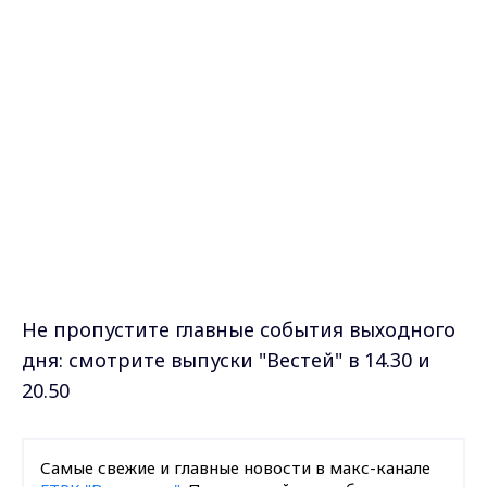
Не пропустите главные события выходного
дня: смотрите выпуски "Вестей" в 14.30 и
20.50
Самые свежие и главные новости в макс-канале
ГТРК "Владимир"
. Подписывайтесь и будьте в
курсе всех событий!
Опубликовано: 25 апреля 2026 года
Загрузить ещё