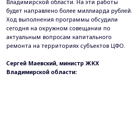
Владимирской области. На эти работы
будет направлено более миллиарда рублей.
Ход выполнения программы обсудили
сегодня на окружном совещании по
актуальным вопросам капитального
ремонта на территориях субъектов ЦФО.
Сергей Маевский, министр ЖКХ
Владимирской области:
- Программа капитального ремонта- это
Max - канал Россия "ГТРК
Владимир"
динамичная история. Она не стоит на
Главные новости города
Владимира и региона.
месте. Последние 10 лет много было
внесено изменений в региональной и
федеральное законодательство и как раз
подобные площадки позволяют нам