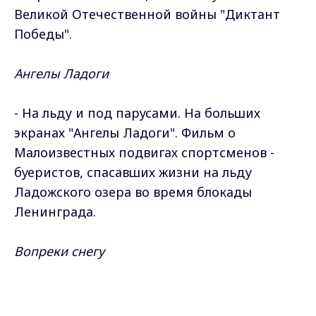
Великой Отечественной войны "Диктант
Победы".
Ангелы Ладоги
- На льду и под парусами. На больших
экранах "Ангелы Ладоги". Фильм о
Малоизвестных подвигах спортсменов -
буеристов, спасавших жизни на льду
Ладожского озера во время блокады
Ленинграда.
Вопреки снегу
- Озеленение по плану. Несмотря на
непогоду в областной столице
Max - канал Россия "ГТРК