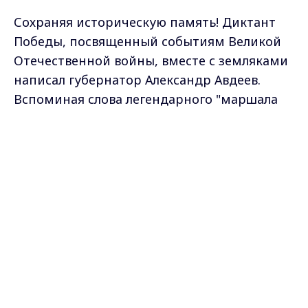
Сохраняя историческую память! Диктант
Победы, посвященный событиям Великой
Отечественной войны, вместе с земляками
написал губернатор Александр Авдеев.
Вспоминая слова легендарного "маршала
Победы".
Max - канал Россия "ГТРК
Владимир"
Александр Авдеев, губернатор
Главные новости города
Владимира и региона.
Владимирской области
:
- Нам как никогда нужна Победа. Георгий
Жуков в своих воспоминаниях так
охарактеризовал испытания, которые
пришлись на долю советского народа:
"Человек, переживший трудности,