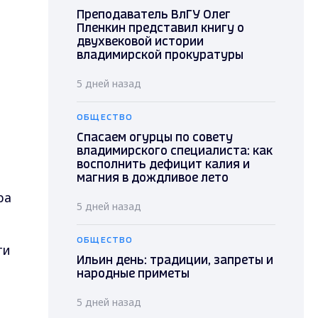
Преподаватель ВлГУ Олег
Пленкин представил книгу о
двухвековой истории
владимирской прокуратуры
5 дней назад
ОБЩЕСТВО
Спасаем огурцы по совету
владимирского специалиста: как
восполнить дефицит калия и
магния в дождливое лето
ра
5 дней назад
ОБЩЕСТВО
ги
Ильин день: традиции, запреты и
народные приметы
5 дней назад