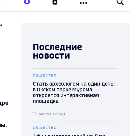
я
Последние
новости
ОБЩЕСТВО
Стать археологом на один день:
в Окском парке Мурома
откроется интерактивная
дре
площадка
15 минут назад
ны.
ОБЩЕСТВО