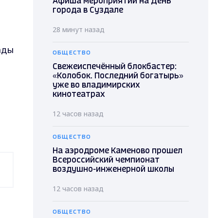
Афиша мероприятий на День
города в Суздале
28 минут назад
ады
ОБЩЕСТВО
Свежеиспечённый блокбастер:
«Колобок. Последний богатырь»
уже во владимирских
кинотеатрах
12 часов назад
ОБЩЕСТВО
На аэродроме Каменово прошел
Всероссийский чемпионат
воздушно-инженерной школы
12 часов назад
ОБЩЕСТВО