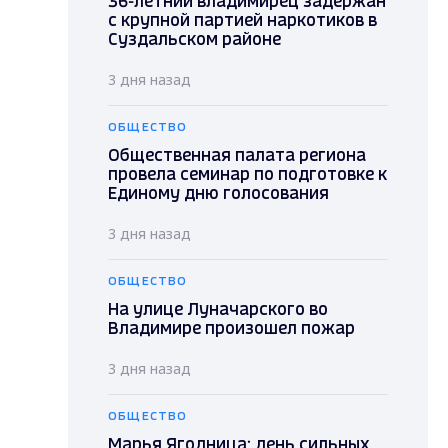
36-летний владимирец задержан
с крупной партией наркотиков в
Суздальском районе
3 дня назад
ОБЩЕСТВО
Общественная палата региона
провела семинар по подготовке к
Единому дню голосования
3 дня назад
ОБЩЕСТВО
На улице Луначарского во
Владимире произошел пожар
3 дня назад
ОБЩЕСТВО
Марья Ягодница: день сильных