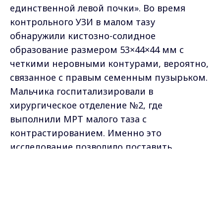
единственной левой почки». Во время
контрольного УЗИ в малом тазу
обнаружили кистозно-солидное
образование размером 53×44×44 мм с
четкими неровными контурами, вероятно,
связанное с правым семенным пузырьком.
Мальчика госпитализировали в
хирургическое отделение №2, где
выполнили МРТ малого таза с
контрастированием. Именно это
исследование позволило поставить
окончательный диагноз — синдром
Max - канал Россия "ГТРК
Циннера.
Владимир"
Главные новости города
Владимира и региона.