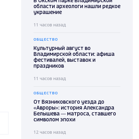
В Окском парке Владимирской
области археологи нашли редкое
украшение
11 часов назад
ОБЩЕСТВО
Культурный август во
Владимирской области: афиша
фестивалей, выставок и
праздников
11 часов назад
ОБЩЕСТВО
От Вязниковского уезда до
«Авроры»: история Александра
Белышева — матроса, ставшего
символом эпохи
12 часов назад