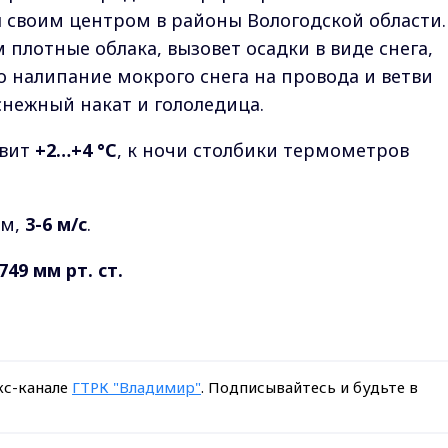
своим центром в районы Вологодской области.
 плотные облака, вызовет осадки в виде снега,
о налипание мокрого снега на провода и ветви
снежный накат и гололедица.
авит
+2…+4 °C
, к ночи столбики термометров
ым,
3-6 м/с
.
749 мм рт. ст.
кс-канале
ГТРК "Владимир"
. Подписывайтесь и будьте в