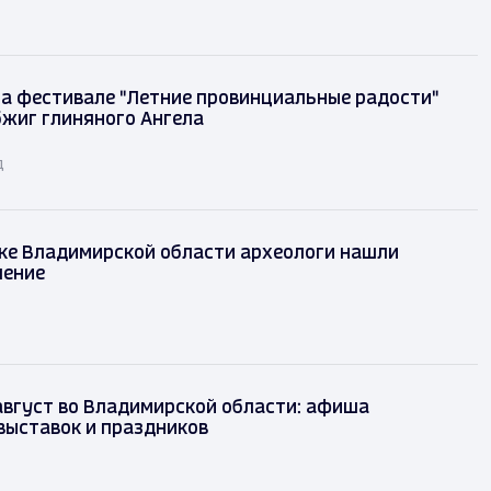
на фестивале "Летние провинциальные радости"
бжиг глиняного Ангела
д
ке Владимирской области археологи нашли
шение
август во Владимирской области: афиша
выставок и праздников