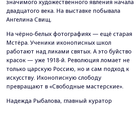
значимого художественного явления начала
двадцатого века. На выставке побывала
Ангелина Свищ.
На чёрно-белых фотографиях — ещё старая
Мстёра. Ученики иконописных школ
работают над ликами святых. А это буйство
красок — уже 1918-й. Революция ломает не
только царскую Россию, но и сам подход к
искусству. Иконописную слободу
превращают в «Свободные мастерские».
Надежда Рыбалова, главный куратор
Владимиро-Суздальского музея-
Max - канал Россия "ГТРК
заповедника:
Владимир"
Главные новости города
Владимира и региона.
— Уникальное явление, которое возникло