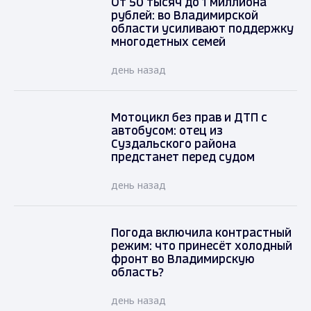
От 50 тысяч до 1 миллиона
рублей: во Владимирской
области усиливают поддержку
многодетных семей
день назад
Мотоцикл без прав и ДТП с
автобусом: отец из
Суздальского района
предстанет перед судом
день назад
Погода включила контрастный
режим: что принесёт холодный
фронт во Владимирскую
область?
день назад