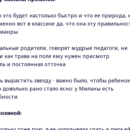
о это будет настолько быстро и что ее природа, 
менно вот в классике да, что она эту правильнос
 жанры.
иальные родители, говорят мудрые педагоги, ни
и как трава на поле ему нужен присмотр
ь и постоянная отточка.
ь вырастить звезду - важно было, чтобы ребенок
о довольно рано стало ясно: у Миланы есть
бности.
рохиной:
скольку тоже пою, я ее укладывала спать и пела е