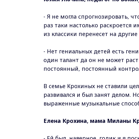
- Я не могла спрогнозировать, чт
раз таки настолько раскроется и
из классики перенесет на другие
- Нет гениальных детей есть ген
один талант да он не может раст
постоянный, постоянный контрол
В семье Крохиных не ставили цел
развивался и был занят делом. Н
выраженные музыкальные спосо
Елена Крохина, мама Миланы К
- Ей был, наверное, годик и я по