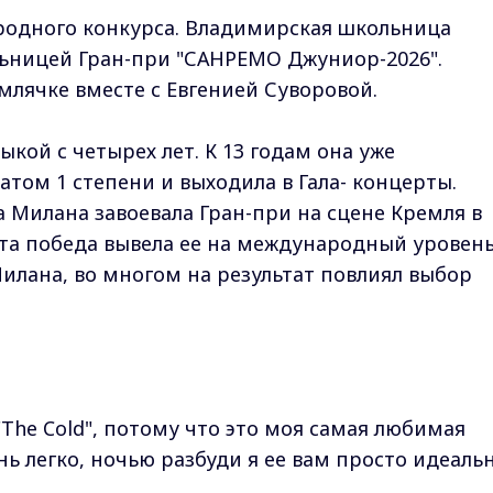
родного конкурса. Владимирская школьница
льницей Гран-при "САНРЕМО Джуниор-2026".
лячке вместе с Евгенией Суворовой.
кой с четырех лет. К 13 годам она уже
том 1 степени и выходила в Гала- концерты.
а Милана завоевала Гран-при на сцене Кремля в
та победа вывела ее на международный уровень 
Милана, во многом на результат повлиял выбор
"The Cold", потому что это моя самая любимая
нь легко, ночью разбуди я ее вам просто идеаль