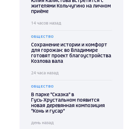
Юлия Калистова встретится с
жителями Кольчугино на личном
приёме
14 часов назад
ОБЩЕСТВО
Сохранение истории и комфорт
для горожан: во Владимире
готовят проект благоустройства
Козлова вала
24 часа назад
ОБЩЕСТВО
В парке "Сказка" в
Гусь‑Хрустальном появится
новая деревянная композиция
"Конь и гусар"
день назад