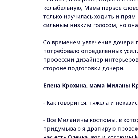
колыбельную, Мама первое слово,
только научилась ходить и прям 
сильным низким голосом, но она
Со временем увлечение дочери п
потребовало определенных усили
профессии дизайнер интерьеров,
стороне подготовки дочери.
Елена Крохина, мама Миланы К
- Как говорится, тяжела и некази
- Все Миланины костюмы, в котор
придумываю я драпирую провожу
нас есть Олечка, вот и костюмы 