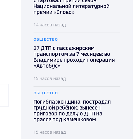
Стартовал третий сезон
Национальной литературной
премии «Слово»
14 часов назад
ОБЩЕСТВО
27 ДТП с пассажирским
транспортом за 7 месяцев: во
Владимире проходит операция
«Автобус»
15 часов назад
ОБЩЕСТВО
Погибла женщина, пострадал
грудной ребёнок: вынесен
приговор по делу о ДТП на
трассе под Камешковом
15 часов назад