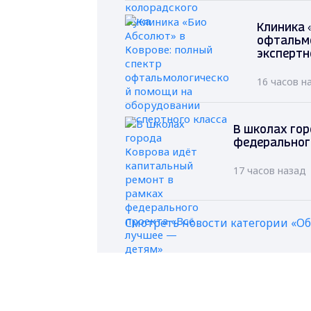
Клиника 
офтальм
экспертн
16 часов н
В школах гор
федеральног
17 часов назад
Смотреть новости категории «О