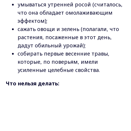
умываться утренней росой (считалось,
что она обладает омолаживающим
эффектом);
сажать овощи и зелень (полагали, что
растения, посаженные в этот день,
дадут обильный урожай);
собирать первые весенние травы,
которые, по поверьям, имели
усиленные целебные свойства.
Что нельзя делать:
ссориться и сквернословить (считалось,
Max - канал Россия "ГТРК
что это может привлечь неудачи и
Владимир"
Главные новости города
болезни в дом на весь сезон);
Владимира и региона.
рубить деревья и кустарники
(полагали, что растения, срубленные в