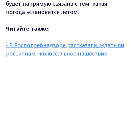
будет напрямую связана с тем, какая
погода установится летом.
Читайте также:
- В Роспотребнадзоре рассказали, ждать ли
россиянам «колоссальное нашествие
комаров»
Max - канал Россия "ГТРК
Владимир"
-Во Владимирской области выявлено 4
Главные новости города
Владимира и региона.
инфицированных клеща
Фото: нейросеть