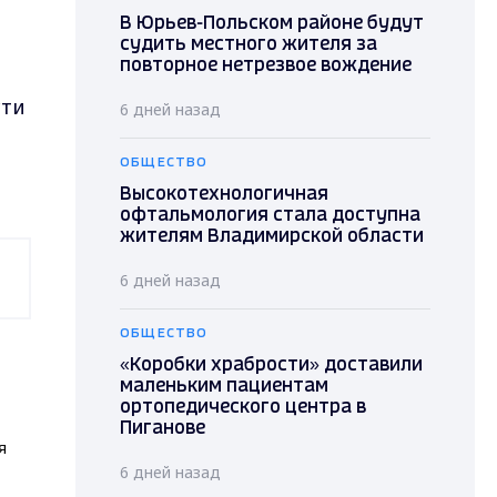
В Юрьев-Польском районе будут
судить местного жителя за
повторное нетрезвое вождение
сти
6 дней назад
ОБЩЕСТВО
Высокотехнологичная
офтальмология стала доступна
жителям Владимирской области
6 дней назад
ОБЩЕСТВО
«Коробки храбрости» доставили
маленьким пациентам
ортопедического центра в
Пиганове
я
6 дней назад