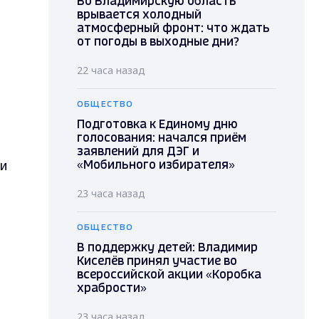
Во Владимирскую область
врывается холодный
атмосферный фронт: что ждать
от погоды в выходные дни?
22 часа назад
ОБЩЕСТВО
Подготовка к Единому дню
голосования: начался приём
заявлений для ДЭГ и
 и
«Мобильного избирателя»
23 часа назад
ОБЩЕСТВО
В поддержку детей: Владимир
Киселёв принял участие во
всероссийской акции «Коробка
храбрости»
23 часа назад