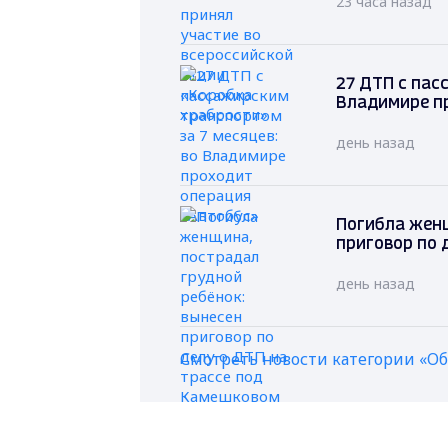
23 часа назад
27 ДТП с пас
Владимире п
день назад
Погибла женщ
приговор по 
день назад
Смотреть новости категории «О