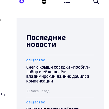
я
Последние
новости
ОБЩЕСТВО
Снег с крыши соседки «пробил»
забор и её кошелёк:
владимирский дачник добился
компенсации
22 часа назад
а у
ОБЩЕСТВО