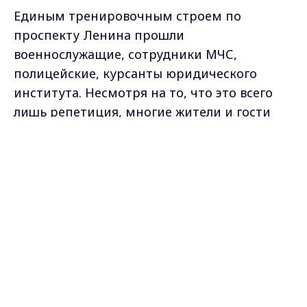
Единым тренировочным строем по
проспекту Ленина прошли
военнослужащие, сотрудники МЧС,
полицейские, курсанты юридического
института. Несмотря на то, что это всего
лишь репетиция, многие жители и гости
города пришли посмотреть на
Max - канал Россия "ГТРК
праздничное шествие. Парад в этом году
Владимир"
Главные новости города
по соображениям безопасности пройдет в
Владимира и региона.
усеченном формате.
Денис Егоров, первый заместитель главы
администрации г. Владимира:
- Без прохождения техники, только пешие
колонны. Просим горожан отнестись с