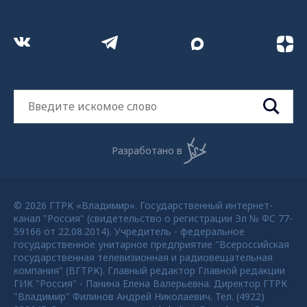
Разработано в
© 2026 ГТРК «Владимир». Государственный интернет-
канал "Россия" (свидетельство о регистрации Эл № ФС 77-
59166 от 22.08.2014). Учредитель - федеральное
государственное унитарное предприятие "Всероссийская
государственная телевизионная и радиовещательная
компания" (ВГТРК). Главный редактор Главной редакции
ГИК "Россия" - Панина Елена Валерьевна. Директор ГТРК
"Владимир" Филинов Андрей Николаевич. Тел. (4922)