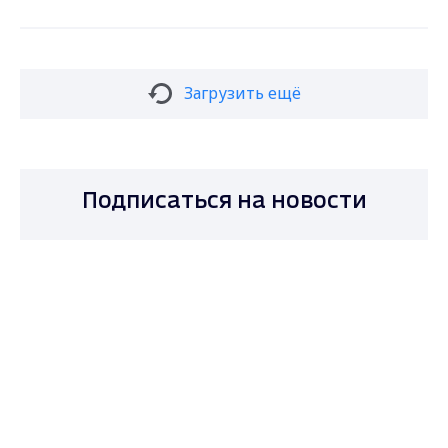
Загрузить ещё
Подписаться на новости
Max - канал Россия "ГТРК
Владимир"
Главные новости города
Владимира и региона.
Подписаться
Даю согласие на обработку персональных
данных в соответствии с ФЗ № 152