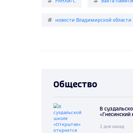
РАНХиГС
Вахта памят
новости Владимирской области
Общество
В суздальско
«Гнесинский 
2 дня назад