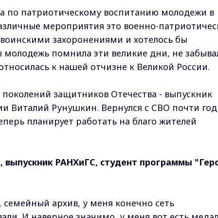
та по патриотическому воспитанию молодежи в
различные мероприятия это военно-патриотичес
д воинскими захоронениями и хотелось бы
ы молодежь помнила эти великие дни, не забыва
относилась к нашей отчизне к Великой России.
поколений защитников Отечества - выпускник
и Виталий Рунушкин. Вернулся с СВО почти год
еперь планирует работать на благо жителей
, выпускник РАНХиГС, студент программы "Гер
, семейный архив, у меня конечно сеть
вали. И наверное значимо, у меня вот есть меда