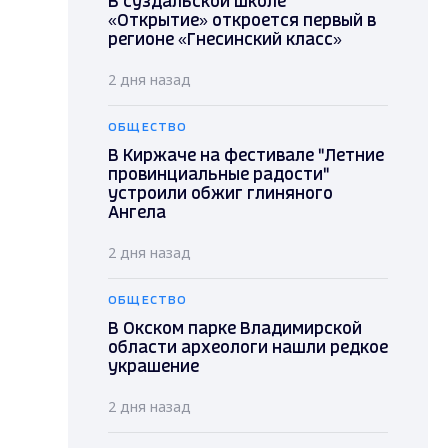
В суздальской школе
«Открытие» откроется первый в
регионе «Гнесинский класс»
2 дня назад
ОБЩЕСТВО
В Киржаче на фестивале "Летние
провинциальные радости"
устроили обжиг глиняного
Ангела
2 дня назад
ОБЩЕСТВО
В Окском парке Владимирской
области археологи нашли редкое
украшение
2 дня назад