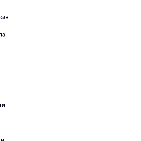
кая
ла
ои
ли