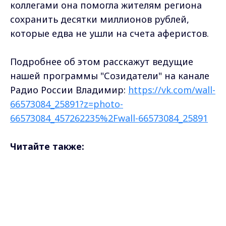
коллегами она помогла жителям региона
сохранить десятки миллионов рублей,
которые едва не ушли на счета аферистов.
Подробнее об этом расскажут ведущие
нашей программы "Созидатели" на канале
Радио России Владимир:
https://vk.com/wall-
66573084_25891?z=photo-
66573084_457262235%2Fwall-66573084_25891
Читайте также:
- Новая точка входа для
Max - канал Россия "ГТРК
мошенников: владимирцам рассказали, как
Владимир"
Главные новости города
работает схема и кто в зоне риска
Владимира и региона.
- Во Владимире сегодня наградили авторов