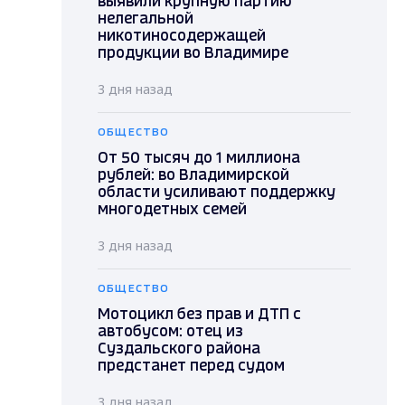
выявили крупную партию
нелегальной
никотиносодержащей
продукции во Владимире
3 дня назад
ОБЩЕСТВО
От 50 тысяч до 1 миллиона
рублей: во Владимирской
области усиливают поддержку
многодетных семей
3 дня назад
ОБЩЕСТВО
Мотоцикл без прав и ДТП с
автобусом: отец из
Суздальского района
предстанет перед судом
3 дня назад