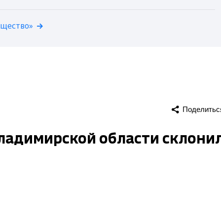
бщество»
Поделитьс
Владимирской области склони