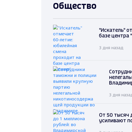
Общество
"Искатель" о
базе центра 
3 дня назад
Сотрудни
нелегаль
Владими
3 дня наза
От 50 тысяч 
усиливают п