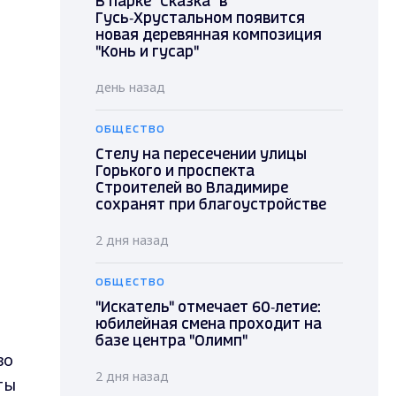
В парке "Сказка" в
Гусь‑Хрустальном появится
новая деревянная композиция
"Конь и гусар"
день назад
ОБЩЕСТВО
Стелу на пересечении улицы
Горького и проспекта
Строителей во Владимире
сохранят при благоустройстве
2 дня назад
ОБЩЕСТВО
"Искатель" отмечает 60‑летие:
юбилейная смена проходит на
базе центра "Олимп"
во
2 дня назад
ты