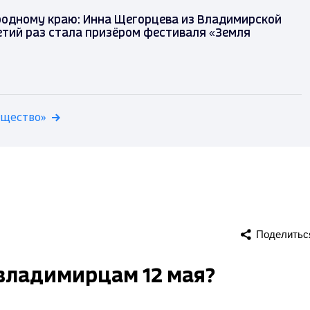
родному краю: Инна Щегорцева из Владимирской
етий раз стала призёром фестиваля «Земля
бщество»
Поделитьс
владимирцам 12 мая?