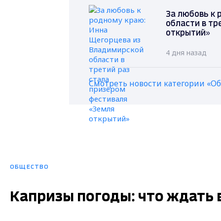
За любовь к 
области в тр
открытий»
4 дня назад
Смотреть новости категории «О
ОБЩЕСТВО
Капризы погоды: что ждать 