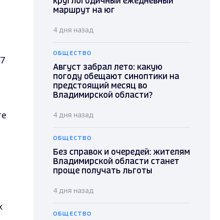
круглогодичный ежедневный
маршрут на юг
4 дня назад
ОБЩЕСТВО
-7
Август забрал лето: какую
погоду обещают синоптики на
предстоящий месяц во
Владимирской области?
те
4 дня назад
ОБЩЕСТВО
Без справок и очередей: жителям
Владимирской области станет
проще получать льготы
4 дня назад
х
ОБЩЕСТВО