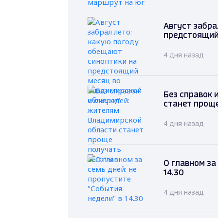
Август забра
предстоящий
4 дня назад
Без справок 
станет прощ
4 дня назад
О главном за
14.30
4 дня назад