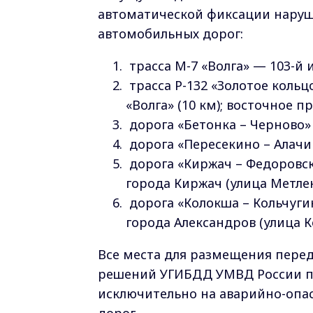
автоматической фиксации наруш
автомобильных дорог:
трасса М-7 «Волга» — 103-й 
трасса Р-132 «Золотое коль
«Волга» (10 км); восточное п
дорога «Бетонка – Черново»
дорога «Пересекино – Алачин
дорога «Киржач – Федоровско
города Киржач (улица Метлен
дорога «Колокша – Кольчуги
города Александров (улица К
Все места для размещения пере
решений УГИБДД УМВД России по
исключительно на аварийно-опа