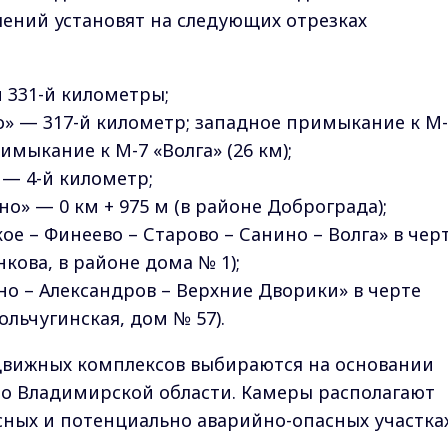
ений установят на следующих отрезках
и 331-й километры;
цо» — 317-й километр; западное примыкание к М
римыкание к М-7 «Волга» (26 км);
 — 4-й километр;
о» — 0 км + 975 м (в районе Доброграда);
е – Финеево – Старово – Санино – Волга» в чер
кова, в районе дома № 1);
но – Александров – Верхние Дворики» в черте
ольчугинская, дом № 57).
движных комплексов выбираются на основании
 Владимирской области. Камеры располагают
сных и потенциально аварийно-опасных участка