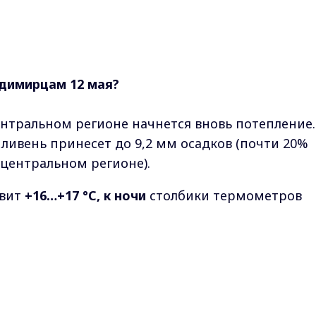
димирцам 12 мая?
центральном регионе начнется вновь потепление.
ливень принесет до 9,2 мм осадков (почти 20%
центральном регионе).
авит
+16…+17 °C,
к ночи
столбики термометров
Max - канал Россия "ГТРК Владимир"
748-744
мм рт. ст.
Главные новости города Владимира и региона.