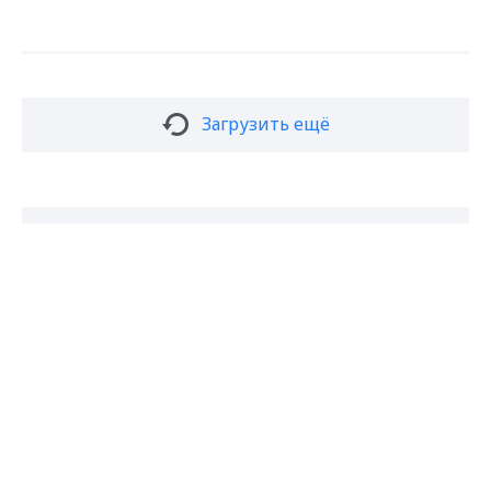
Загрузить ещё
Подписаться на новости
Max - канал Россия "ГТРК
Владимир"
Главные новости города
Владимира и региона.
Подписаться
Даю согласие на обработку персональных
данных в соответствии с ФЗ № 152