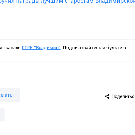
вручил награды лучшим старостам Владимирско
кс-канале
ГТРК "Владимир"
. Подписывайтесь и будьте в
платы
Поделитьс