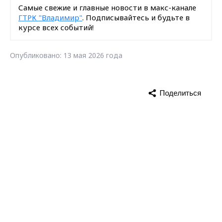
Самые свежие и главные новости в макс-канале
ГТРК "Владимир"
. Подписывайтесь и будьте в
курсе всех событий!
Опубликовано: 13 мая 2026 года
Поделиться
Max - канал Россия "ГТРК
поезд здоровья
медицина
Владимир"
Главные новости города
Владимира и региона.
новости Владимирской области