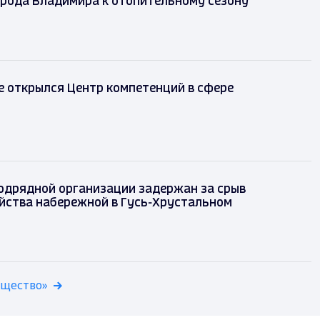
орода Владимира к отопительному сезону
 открылся Центр компетенций в сфере
одрядной организации задержан за срыв
йства набережной в Гусь-Хрустальном
бщество»