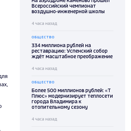
На аэродроме Каменово прошел
Всероссийский чемпионат
воздушно-инженерной школы
4 часа назад
ОБЩЕСТВО
334 миллиона рублей на
реставрацию: Успенский собор
ждёт масштабное преображение
4 часа назад
для
ах,
ОБЩЕСТВО
Более 500 миллионов рублей: «Т
Плюс» модернизирует теплосети
города Владимира к
о
отопительному сезону
4 часа назад
.