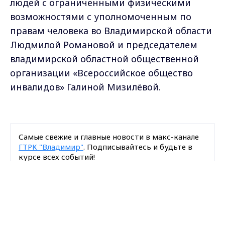
людей с ограниченными физическими
возможностями с уполномоченным по
правам человека во Владимирской области
Людмилой Романовой и председателем
владимирской областной общественной
организации «Всероссийское общество
инвалидов» Галиной Мизилёвой.
Самые свежие и главные новости в макс-канале
ГТРК "Владимир"
. Подписывайтесь и будьте в
курсе всех событий!
Max - канал Россия "ГТРК
Опубликовано: 18 мая 2026 года
Владимир"
Главные новости города
Владимира и региона.
Поделиться