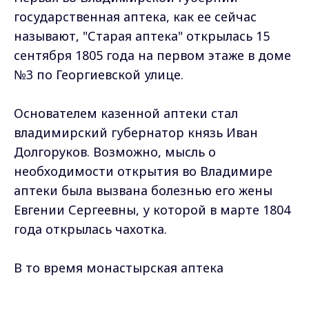
государственная аптека, как ее сейчас
называют, "Старая аптека" открылась 15
сентября 1805 года на первом этаже в доме
№3 по Георгиевской улице.
Основателем казенной аптеки стал
владимирский губернатор князь Иван
Долгоруков. Возможно, мысль о
необходимости открытия во Владимире
аптеки была вызвана болезнью его жены
Евгении Сергеевны, у которой в марте 1804
года открылась чахотка.
В то время монастырская аптека
находилась в расстройстве из-за смерти
Max - канал Россия "ГТРК
аптекаря, публика жаловалась на
Владимир"