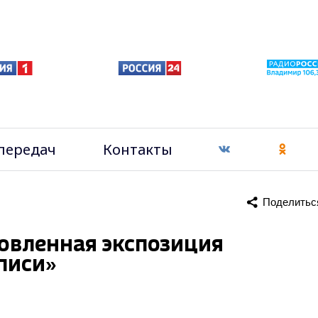
передач
Контакты
Поделитьс
новленная экспозиция
писи»