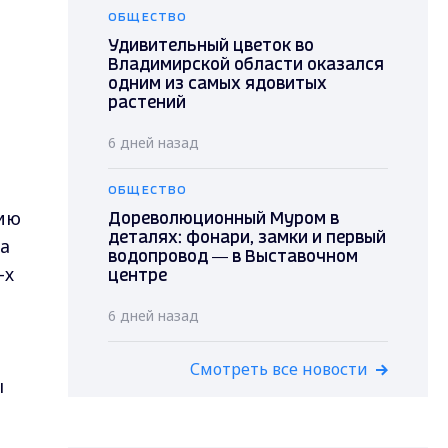
ОБЩЕСТВО
Удивительный цветок во
Владимирской области оказался
одним из самых ядовитых
растений
6 дней назад
ОБЩЕСТВО
ию
Дореволюционный Муром в
деталях: фонари, замки и первый
а
водопровод — в Выставочном
-х
центре
6 дней назад
Смотреть все новости
ы