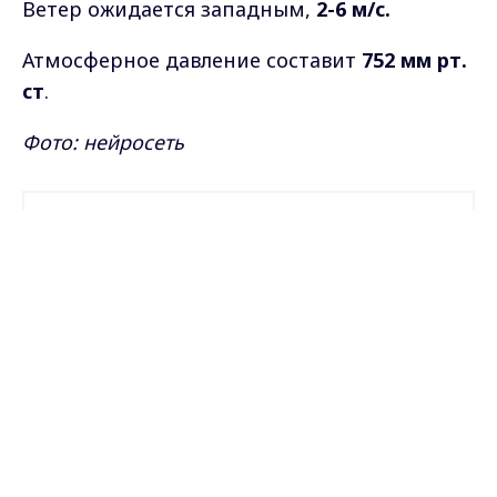
Ветер ожидается западным,
2-6 м/с.
Атмосферное давление составит
752 мм рт.
ст
.
Фото: нейросеть
Самые свежие и главные новости в макс-канале
ГТРК "Владимир"
. Подписывайтесь и будьте в
Max - канал Россия "ГТРК
курсе всех событий!
Владимир"
Главные новости города
Владимира и региона.
Опубликовано: 23 мая 2026 года
Поделиться
прогноз погоды