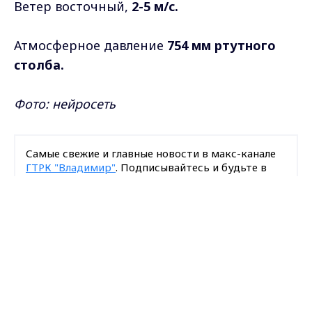
Ветер восточный,
2-5 м/с.
Атмосферное давление
754 мм ртутного
столба.
Фото: нейросеть
Самые свежие и главные новости в макс-канале
ГТРК "Владимир"
. Подписывайтесь и будьте в
курсе всех событий!
Max - канал Россия "ГТРК
Владимир"
Опубликовано: 19 мая 2026 года
Главные новости города
Владимира и региона.
Поделиться