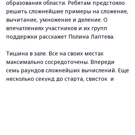
образования области. Ребятам предстояло
решить сложнейшие примеры на сложение,
вычитание, умножение и деление. О
впечатлениях участников и их групп
поддержки расскажет Полина Лаптева.
Тишина в зале. Все на своих местах
максимально сосредоточены. Впереди
семь раундов сложнейших вычислений. Еще
несколько секунд до старта, свисток и
юные математики приступают к
Max - канал Россия "ГТРК
выполнению математических заданий на
Владимир"
Главные новости города
скорость. На столах никаких калькуляторов
Владимира и региона.
и подсказок. В ментальной арифметике —
другие инструменты. Кто-то перемещает
косточки на разноцветном абакусе, другие