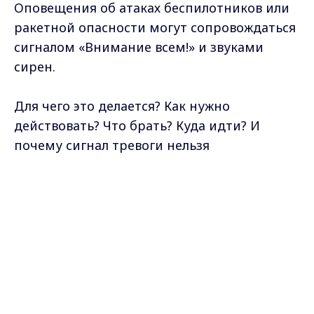
Оповещения об атаках беспилотников или
ракетной опасности могут сопровождаться
сигналом «Внимание всем!» и звуками
сирен.
Для чего это делается? Как нужно
действовать? Что брать? Куда идти? И
почему сигнал тревоги нельзя
игнорировать?
Max - канал Россия "ГТРК
Владимир"
В интервью «Вестям» рассказал
Главные новости города
Владимира и региона.
замначальника регионального управления
МЧС Павел Быков. С ним беседовала моя
коллега Дарья Давыдова.