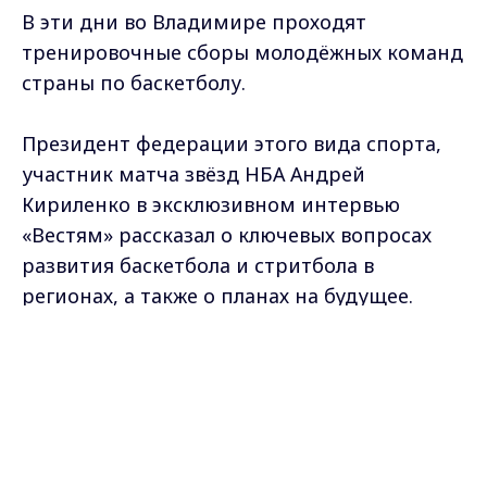
В эти дни во Владимире проходят
тренировочные сборы молодёжных команд
страны по баскетболу.
Президент федерации этого вида спорта,
участник матча звёзд НБА Андрей
Кириленко в эксклюзивном интервью
«Вестям» рассказал о ключевых вопросах
развития баскетбола и стритбола в
регионах, а также о планах на будущее.
Max - канал Россия "ГТРК
Ну и дал совет начинающим
Владимир"
Главные новости города
баскетболистам.
Владимира и региона.
С легендарным «АК-47» беседовал
Александр Сыпченко.