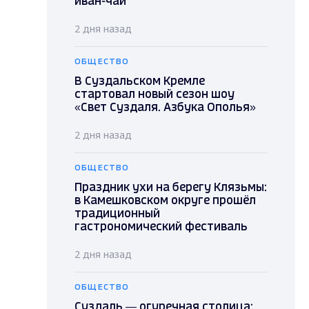
иван-чай
2 дня назад
ОБЩЕСТВО
В Суздальском Кремле
стартовал новый сезон шоу
«Свет Суздаля. Азбука Ополья»
2 дня назад
ОБЩЕСТВО
Праздник ухи на берегу Клязьмы:
в Камешковском округе прошёл
традиционный
гастрономический фестиваль
2 дня назад
ОБЩЕСТВО
Суздаль — огуречная столица: