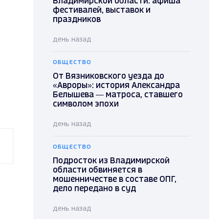
Владимирской области: афиша
фестивалей, выставок и
праздников
день назад
ОБЩЕСТВО
От Вязниковского уезда до
«Авроры»: история Александра
Белышева — матроса, ставшего
символом эпохи
день назад
ОБЩЕСТВО
Подросток из Владимирской
области обвиняется в
мошенничестве в составе ОПГ,
дело передано в суд
день назад