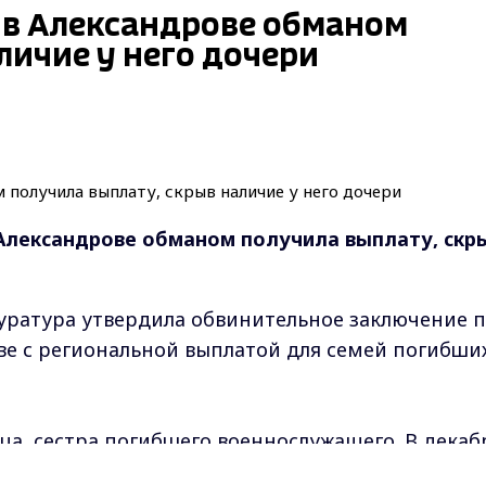
 в Александрове обманом
личие у него дочери
Александрове обманом получила выплату, скр
уратура утвердила обвинительное заключение 
ве с региональной выплатой для семей погибши
а, сестра погибшего военнослужащего. В декаб
ел соцзащиты за единовременной выплатой. При