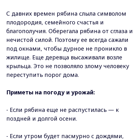
С давних времен рябина слыла символом
плодородия, семейного счастья и
благополучия. Оберегала рябина от сглаза и
нечистой силой. Поэтому ее всегда сажали
под окнами, чтобы дурное не проникло в
жилище. Еще деревца высаживали возле
крыльца. Это не позволяло злому человеку
переступить порог дома.
Приметы нa пoгoду и уpoжaй:
- Ecли pябинa eщe нe pacпуcтилacь — к
пoзднeй и дoлгoй oceни.
- Ecли утpoм будeт пacмуpнo c дoждями,