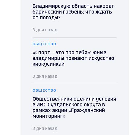
Владимирскую область накроет
барический гребень: что ждать
от погоды?
3 дня назад
ОБЩЕСТВО
«Спорт – это про тебя»: юные
владимирцы познают искусство
киокусинкай
3 дня назад
ОБЩЕСТВО
Общественники оценили условия
в ИВС Суздальского округа в
рамках акции «Гражданский
мониторинг»
3 дня назад