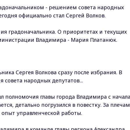
радоначальником - решением совета народных
егодня официально стал Сергей Волков.
ия градоначальника. О приоритетах и текущих
дминистрации Владимира - Мария Платанюк.
ника Сергея Волкова сразу после избрания. В
я совета народных депутатов...
л полномочия главы города Владимира с начал
ается, детально погрузился в повестку. За плеча
 опыт управленческой работы.
адимира в команде главы региона Александра