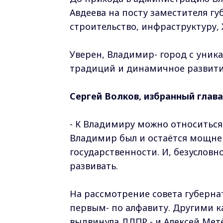
Авдеева на посту заместителя гу
строительство, инфраструктуру, 
Уверен, Владимир- город с уник
традиций и динамичное развити
Сергей Волков, избранный глава
- К Владимиру можно относиться
Владимир был и остаётся мощн
государственности. И, безусловн
развивать.
На рассмотрение совета губерна
первым- по алфавиту. Другими к
выдвинула ЛДПР - и Алексей Мет