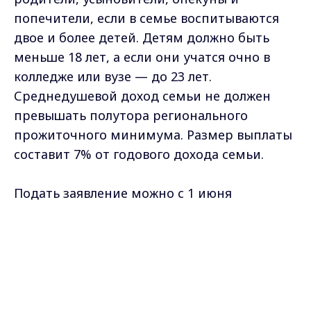
попечители, если в семье воспитываются
двое и более детей. Детям должно быть
меньше 18 лет, а если они учатся очно в
колледже или вузе — до 23 лет.
Среднедушевой доход семьи не должен
превышать полутора регионального
прожиточного минимума. Размер выплаты
составит 7% от годового дохода семьи.
Подать заявление можно с 1 июня
по 1 октября 2026 года через «Госуслуги», в
Max - канал Россия "ГТРК
МФЦ или в отделении Социального фонда
Владимир"
Главные новости города
России.
Владимира и региона.
Вырастут госпошлины за номера
телефонов