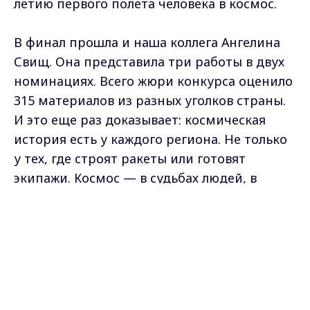
летию первого полета человека в космос.
В финал прошла и наша коллега Ангелина
Свищ. Она представила три работы в двух
номинациях. Всего жюри конкурса оценило
315 материалов из разных уголков страны.
И это еще раз доказывает: космическая
история есть у каждого региона. Не только
у тех, где строят ракеты или готовят
экипажи. Космос — в судьбах людей, в
научных открытиях, в мечтах и памяти.
Max - канал Россия "ГТРК
Владимир"
Главные новости города
Рифат Сабитов, заместитель генерального
Владимира и региона.
директора ВГТРК:
- Космос в нашей жизни очень важен.