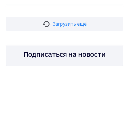
Загрузить ещё
Подписаться на новости
Max - канал Россия "ГТРК
Владимир"
Главные новости города
Владимира и региона.
Подписаться
Даю согласие на обработку персональных
данных в соответствии с ФЗ № 152