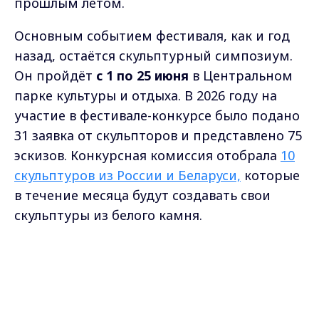
прошлым летом.
Основным событием фестиваля, как и год
назад, остаётся скульптурный симпозиум.
Он пройдёт
с 1 по 25 июня
в Центральном
парке культуры и отдыха. В 2026 году на
участие в фестивале-конкурсе было подано
31 заявка от скульпторов и представлено 75
эскизов. Конкурсная комиссия отобрала
10
скульптуров из России и Беларуси,
которые
в течение месяца будут создавать свои
скульптуры из белого камня.
Темы работ в этом году — «Владимир
Max - канал Россия "ГТРК
православный» и «Образы героев русской
Владимир"
классической литературы». За тем, как
Главные новости города
Владимира и региона.
мастера воплощают их в своих