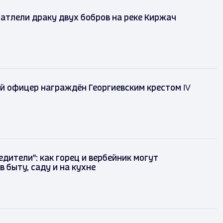
атлели драку двух бобров на реке Киржач
 офицер награждён Георгиевским крестом IV
едители": как горец и вербейник могут
в быту, саду и на кухне