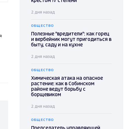
крестом IV степени
2 дня назад
ОБЩЕСТВО
Полезные "вредители": как горец
я
и вербейник могут пригодиться в
быту, саду и на кухне
2 дня назад
ОБЩЕСТВО
Химическая атака на опасное
растение: как в Собинском
районе ведут борьбу с
борщевиком
2 дня назад
ОБЩЕСТВО
Председатель управляющей