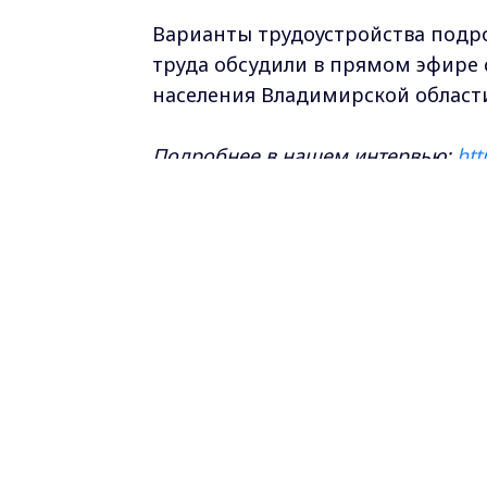
Варианты трудоустройства подр
труда обсудили в прямом эфире 
населения Владимирской облас
Подробнее в нашем интервью:
htt
Самые свежие и главные новости в ма
курсе всех событий!
Опубликовано: 27 мая 2026 года
Радио России-Владимир