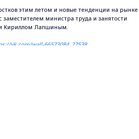
остков этим летом и новые тенденции на рынке
с заместителем министра труда и занятости
ти Кириллом Лапшиным.
ps://vk.com/wall-66573084_27538
Max - канал Россия "ГТРК Владимир"
Главные новости города Владимира и региона.
кс-канале
ГТРК "Владимир"
. Подписывайтесь и будьте в
Поделитьс