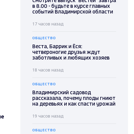
Смотрите выпуск "Вестей" завтра
в 8.00 - будьте в курсе главных
событий Владимирской области
17 часов назад
ОБЩЕСТВО
Веста, Баррик и Ёся:
четвероногие друзья ждут
заботливых и любящих хозяев
18 часов назад
ОБЩЕСТВО
Владимирский садовод
рассказала, почему плоды гниют
на деревьях и как спасти урожай
не
19 часов назад
ОБЩЕСТВО